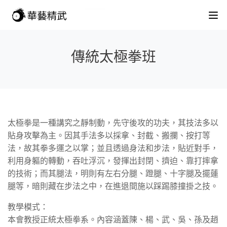
傳統太極拳班
太極拳是一種講究之靜制動，先守後攻的功夫，其技法多以
貼身攻擊為主。因其手法多以採拿、封截、搬攔、按打等
法，故其拳多運之以掌；並且透過身法和步法，貼近對手，
利用身軀的轉動，吞吐浮沉，發揮出封閉、擠迫、靠打摔拿
的技術；而其腿法，明則有左右分腿、蹬腿、十字腿及擺蓮
腿等，暗則藏在步法之中，在進退間施以踩踢膝撞掛之技。
教學模式：
本會教授正統太極拳系。內容涵蓋陳、楊、武、吳、孫及趙