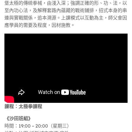
堡太極的傳統拳械，由淺入深；強調正確的形、功、法，以
至內功心法，及解釋套路內藴藏的戰術鋪排，招式本身的串
連與實戰關係，追本溯源。上課模式以互動為主，師父會因
應學員的需要及程度，因材施教。
課程：太極拳課程
《沙田班組》
時間：19:00 – 20:00（星期三）