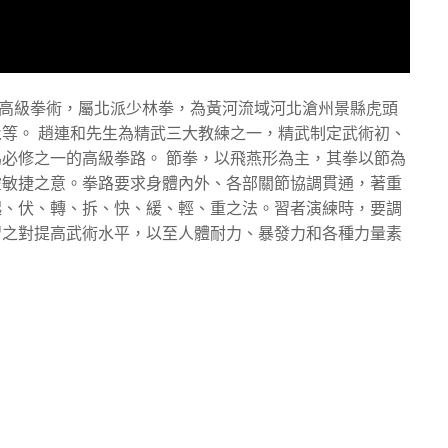
之高級拳術，屬北派少林拳，為黃河流域河北滄州景縣虎頭
等。 趙連和先生為精武三大教練之一，精武制定武術初、
必修之一的高級拳路。 節拳，以飛燕形為主，其拳以節為
靈敏捷之意。拳路要求身體內外、各部關節協調貫通，著重
起、伏、轉、拆、快、緩、輕、重之法。習者演練時，要調
習之對提高武術水平，以至人體耐力、暴發力和各種力量素