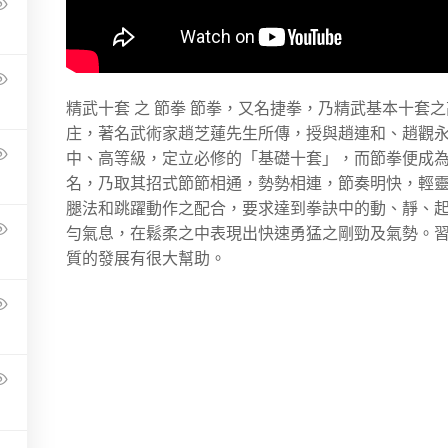
精武十套 之 節拳 節拳，又名捷拳，乃精武基本十套
庄，著名武術家趙芝蓮先生所傳，授與趙連和、趙觀永
中、高等級，定立必修的「基礎十套」，而節拳便成為
名，乃取其招式節節相通，勢勢相連，節奏明快，輕
腿法和跳躍動作之配合，要求達到拳訣中的動、靜、
勻氣息，在鬆柔之中表現出快速勇猛之剛勁及氣勢。
質的發展有很大幫助。