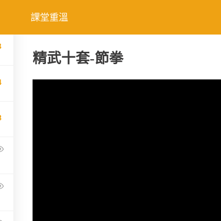
3
課堂重溫
Home
華藝精武
課程簡介
合辦課
3
精武十套-節拳
4
8
y
ThimPress.