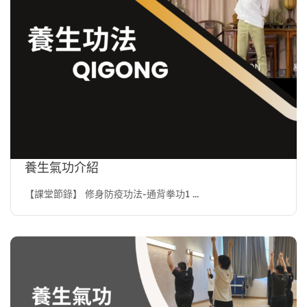
養生氣功介紹
【課堂節錄】 修身防疫功法-通背拳功1 ...